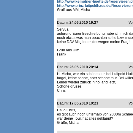
http://www.kemptner-huette.de/reservieren.
http://www.prinz-luitpoldhaus.de/Reservieru
Gruß aus MM, Micha
Datum:
24.06.2010 19:27
Vo
Servus,
aufgrund Eurer Beschreibung habe ich mich daz
noch etwas was man beachten sollte bzw. muss? 
keine DAV Mitglieder, deswegen meine Frag!
Gruß aus Ulm
Frank
Datum:
26.05.2010 20:14
Vo
Hi Micha, war ein schöne tour, bei Luitpold H
hagel, keine sonne, aber schone tour..Bei will
Leider wieder zuruck in holland jetzt,
Schöne grüsse,
Chris
Datum:
17.05.2010 10:23
Vo
Hallo Chris,
es gibt auch noch unterhalb von 2000m Schnee.
war deine Tour, hat alles geklappt?
Grüße, Micha