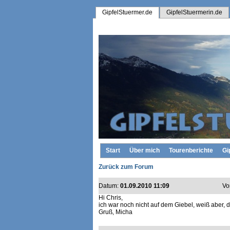
GipfelStuermer.de
GipfelStuermerin.de
Start
Über mich
Tourenberichte
Gi
Zurück zum Forum
Datum:
01.09.2010 11:09
Vo
Hi Chris,
ich war noch nicht auf dem Giebel, weiß aber, d
Gruß, Micha