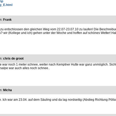
php
ng_E.html
n:
Frank
u entschlossen den gleichen Weg vom 22.07-23.07.10 zu laufen! Die Beschreibung
wir (Kollege und ich) gehen unter der Woche und hoffen auf schönes Wetter! Habt I
n:
chris de groot
utte war noch 1 meter schnee, weiter nach Kemptner Hutte war ganz unmöglich. Sic
ersalpe war auch alles noch schnee..
n:
Micha
 Ich war am 23.04. auf dem Säuling und da lag nordseitig (Abstieg Richtung Pölla