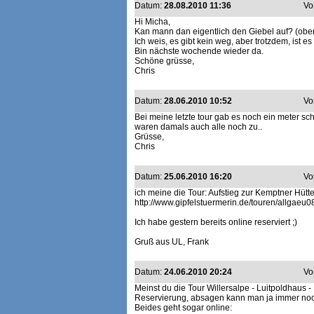
Datum:
28.08.2010 11:36
Vo
Hi Micha,
Kan mann dan eigentlich den Giebel auf? (obe
Ich weis, es gibt kein weg, aber trotzdem, ist es
Bin nächste wochende wieder da.
Schöne grüsse,
Chris
Datum:
28.06.2010 10:52
Vo
Bei meine letzte tour gab es noch ein meter sc
waren damals auch alle noch zu..
Grüsse,
Chris
Datum:
25.06.2010 16:20
Vo
ich meine die Tour: Aufstieg zur Kemptner Hütte
http://www.gipfelstuermerin.de/touren/allgaeu0
Ich habe gestern bereits online reserviert ;)
Gruß aus UL, Frank
Datum:
24.06.2010 20:24
Vo
Meinst du die Tour Willersalpe - Luitpoldhaus 
Reservierung, absagen kann man ja immer no
Beides geht sogar online: