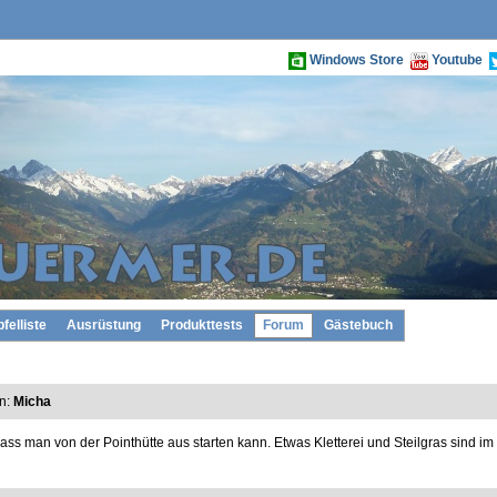
Windows Store
Youtube
pfelliste
Ausrüstung
Produkttests
Forum
Gästebuch
n:
Micha
ass man von der Pointhütte aus starten kann. Etwas Kletterei und Steilgras sind im