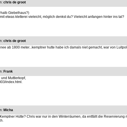
n:
chris de groot
rhalb Giebelhaus?)
 mit etwas kletterei vieleicht, möglich denkst du? Vieleicht anfangen hinter ins tal?
n:
chris de groot
hnee ab 1800 meter...kemptner hutte habe ich damals niet gemacht, war von Luitpol
n:
Frank
 und Muttlerkopf,
803/index.html.
n:
Micha
- Kemptner Hütte? Chris war nur in den Winterräumen, da entfällt die Reservierung 
ch.