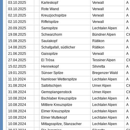
03.10.2025
Karleskopf
Verwall
A
03.10.2025
Rote Wand
Verwall
A
02.10.2025
Kreuzjochspitze
Verwall
A
02.10.2025
Riffelspitze
Verwall
A
20.09.2025
Samspitze
Lechtaler Alpen
A
19.08.2025
Schwarzhorn
Bündner Alpen
C
15.08.2025
Saulakopf
Rätikon
A
14.08.2025
Schafgafall, südlicher
Rätikon
A
21.06.2025
Gaisspitze
Verwall
A
27.04.2025
El Tròsa
Tessiner Alpen
C
15.02.2025
Hennekopf
Silvretta
A
19.01.2025
Sünser Spitze
Bregenzer Wald
A
11.10.2024
Namloser Wetterspitze
Lechtaler Alpen
A
31.08.2024
Salbitschijen
Urner Alpen
C
31.08.2024
Gemsplangenstock
Urner Alpen
C
10.08.2024
Bschlaber Kreuzspitze
Lechtaler Alpen
A
10.08.2024
Mittlere Kreuzspitze
Lechtaler Alpen
A
10.08.2024
Elmer Kreuzspitze
Lechtaler Alpen
A
10.08.2024
Elmer Muttekopf
Lechtaler Alpen
A
10.08.2024
Mittagsspitze, Stanzacher
Lechtaler Alpen
A