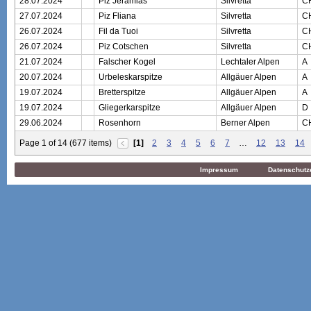
28.07.2024
Piz Jeramias
Silvretta
C
27.07.2024
Piz Fliana
Silvretta
C
26.07.2024
Fil da Tuoi
Silvretta
C
26.07.2024
Piz Cotschen
Silvretta
C
21.07.2024
Falscher Kogel
Lechtaler Alpen
A
20.07.2024
Urbeleskarspitze
Allgäuer Alpen
A
19.07.2024
Bretterspitze
Allgäuer Alpen
A
19.07.2024
Gliegerkarspitze
Allgäuer Alpen
D
29.06.2024
Rosenhorn
Berner Alpen
C
Page 1 of 14 (677 items)
[1]
2
3
4
5
6
7
…
12
13
14
Impressum
Datenschutz