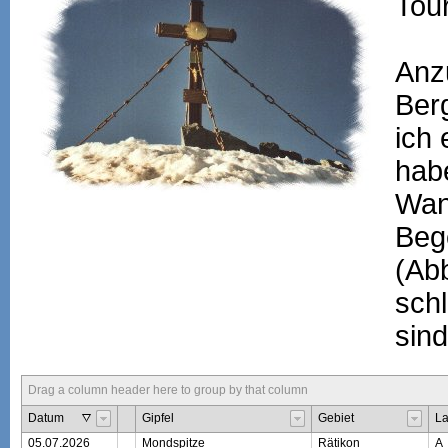
Tour
Anz
Berg
ich 
hab
Wan
Beg
(Ab
schl
sind
Drag a column header here to group by that column
Datum
Gipfel
Gebiet
L
05.07.2026
Mondspitze
Rätikon
A