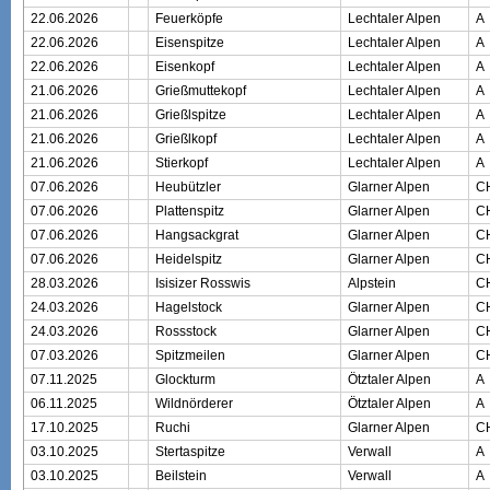
22.06.2026
Feuerköpfe
Lechtaler Alpen
A
22.06.2026
Eisenspitze
Lechtaler Alpen
A
22.06.2026
Eisenkopf
Lechtaler Alpen
A
21.06.2026
Grießmuttekopf
Lechtaler Alpen
A
21.06.2026
Grießlspitze
Lechtaler Alpen
A
21.06.2026
Grießlkopf
Lechtaler Alpen
A
21.06.2026
Stierkopf
Lechtaler Alpen
A
07.06.2026
Heubützler
Glarner Alpen
C
07.06.2026
Plattenspitz
Glarner Alpen
C
07.06.2026
Hangsackgrat
Glarner Alpen
C
07.06.2026
Heidelspitz
Glarner Alpen
C
28.03.2026
Isisizer Rosswis
Alpstein
C
24.03.2026
Hagelstock
Glarner Alpen
C
24.03.2026
Rossstock
Glarner Alpen
C
07.03.2026
Spitzmeilen
Glarner Alpen
C
07.11.2025
Glockturm
Ötztaler Alpen
A
06.11.2025
Wildnörderer
Ötztaler Alpen
A
17.10.2025
Ruchi
Glarner Alpen
C
03.10.2025
Stertaspitze
Verwall
A
03.10.2025
Beilstein
Verwall
A