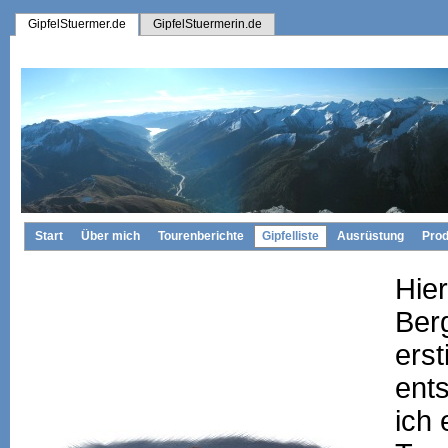
GipfelStuermer.de
GipfelStuermerin.de
Start
Über mich
Tourenberichte
Gipfelliste
Ausrüstung
Prod
Hier
Berg
ers
ents
ich 